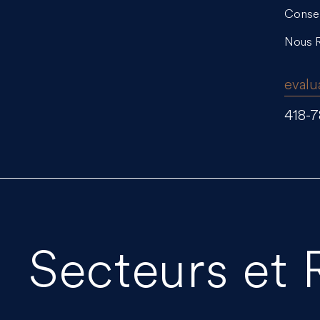
Consei
Nous R
evalu
418-7
Secteurs et 