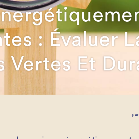
Énergétiqueme
tes : Évaluer L
 Vertes Et Dur
pa