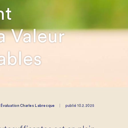
nt
a Valeur
ables
r
Évaluation Charles Labrecque
|
publié
10.2.2025